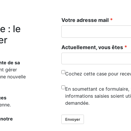
Votre adresse mail
 : le
er
Actuellement, vous êtes
nte de sa
t gérer
Cochez cette case pour recev
une nouvelle
En soumettant ce formulaire,
informations saisies soient ut
ces
demandée.
ienne.
s
notre
Envoyer